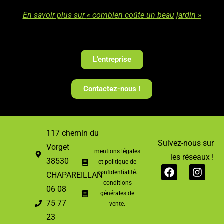
En savoir plus sur
« combien coûte un beau jardin »
L'entreprise
Contactez-nous !
117 chemin du
Suivez-nous sur
Vorget
mentions légales
les réseaux !
38530
et politique de
confidentialité.
CHAPAREILLAN
conditions
06 08
générales de
75 77
vente.
23