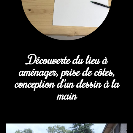
Découverte du lieu à
aménager, prise de côtes,
conception d'un dessin à la
main