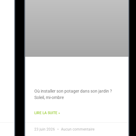
Où installer son potager dans
son jardin ?
Où installer son potager dans son jardin ?
Soleil, mi-ombre
LIRE LA SUITE »
23 juin 2026
Aucun commentaire