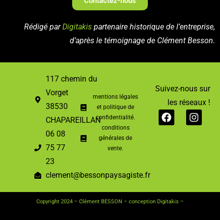
Contactez-nous
Rédigé par
Digitakis
partenaire historique de l’entreprise,
d’après le témoignage de Clément Besson.
117 chemin du
Suivez-nous sur
Vorget
mentions légales
les réseaux !
38530
et politique de
confidentialité.
CHAPAREILLAN
conditions
06 08
générales de
75 77
vente.
23
clement@bessonpaysagiste.fr
Copyright 2024 – Clément BESSON –
conception Digitakis
–